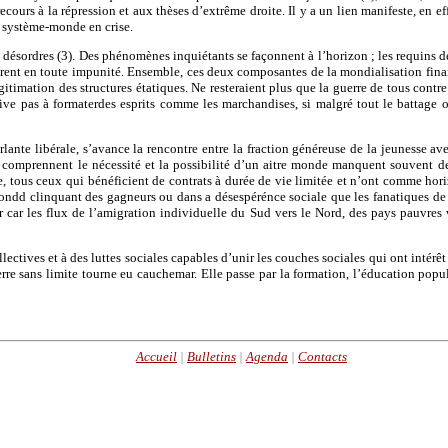
urs à la répression et aux thèses d’extrême droite. Il y a un lien manifeste, en ef
n système-monde en crise.
s désordres (3). Des phénomènes inquiétants se façonnent à l’horizon ; les requins d
èrent en toute impunité. Ensemble, ces deux composantes de la mondialisation financ
gitimation des structures étatiques. Ne resteraient plus que la guerre de tous contre
rive pas à formaterdes esprits comme les marchandises, si malgré tout le battage 
erlante libérale, s’avance la rencontre entre la fraction généreuse de la jeunesse 
i comprennent le nécessité et la possibilité d’un aitre monde manquent souvent d
 tous ceux qui bénéficient de contrats à durée de vie limitée et n’ont comme hori
 mondd clinquant des gagneurs ou dans a désespérénce sociale que les fanatiques de 
ir car les flux de l’amigration individuelle du Sud vers le Nord, des pays pauvres
ectives et à des luttes sociales capables d’unir les couches sociales qui ont intérêt 
re sans limite tourne eu cauchemar. Elle passe par la formation, l’éducation popula
Accueil
|
Bulletins
|
Agenda
|
Contacts