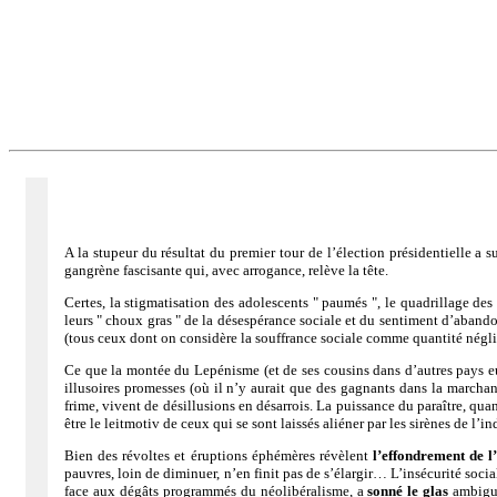
A la stupeur du résultat du premier tour de l’élection présidentielle a
gangrène fascisante qui, avec arrogance, relève la tête.
Certes, la stigmatisation des adolescents " paumés ", le quadrillage des 
leurs " choux gras " de la désespérance sociale et du sentiment d’abandon
(tous ceux dont on considère la souffrance sociale comme quantité négli
Ce que la montée du Lepénisme (et de ses cousins dans d’autres pays eu
illusoires promesses (où il n’y aurait que des gagnants dans la marchand
frime, vivent de désillusions en désarrois. La puissance du paraître, qu
être le leitmotiv de ceux qui se sont laissés aliéner par les sirènes de l’
Bien des révoltes et éruptions éphémères révèlent
l’effondrement de l
pauvres, loin de diminuer, n’en finit pas de s’élargir… L’insécurité soci
face aux dégâts programmés du néolibéralisme, a
sonné le glas
ambiguë