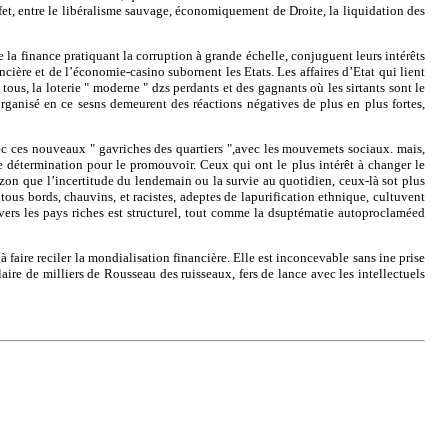
fet, entre le libéralisme sauvage, économiquement de Droite, la liquidation des
e la finance pratiquant la corruption à grande échelle, conjuguent leurs intérêts
ière et de l’économie-casino subornent les Etats. Les affaires d’Etat qui lient
 tous, la loterie " moderne " dzs perdants et des gagnants où les sirtants sont le
organisé en ce sesns demeurent des réactions négatives de plus en plus fortes,
avec ces nouveaux " gavriches des quartiers ",avec les mouvemets sociaux. mais,
e détermination pour le promouvoir. Ceux qui ont le plus intérêt à changer le
zon que l’incertitude du lendemain ou la survie au quotidien, ceux-là sot plus
tous bords, chauvins, et racistes, adeptes de lapurification ethnique, cultuvent
 vers les pays riches est structurel, tout comme la dsuptématie autoproclaméed
à faire reciler la mondialisation financière. Elle est inconcevable sans ine prise
ire de milliers de Rousseau des ruisseaux, fers de lance avec les intellectuels