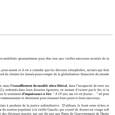
est mobilisée spontanément pour dire non aux vieilles rancoeurs recuites de la
 pour autant et il est à craindre que les discours xénophobes, racistes qui font
le bord du chemin les laissés-pour-compte de la globalisation financière du monde
me, mais
l’essoufflement du modèle ultra-libéral
, dans l’incapacité de tenir ses
 enfermés dans leurs desseins égotistes, en tentant d’exister par le fric et la
sur le sentiment
d’impuissance à être
. "
A 19 ans, ma vie est foutue…
" tel peut
n communautaire et identitaire pour ressasser leurs peurs et leurs rancoeurs.
ts à produire de la justice redistributive. D’ailleurs, le fossé entre riches et
on du soutien populaire à la vieille Gauche, qui a tenté de donner un visage soft
 des électeurs inscrits, qui ont dit non aux Partis de Gouvernement de Droite