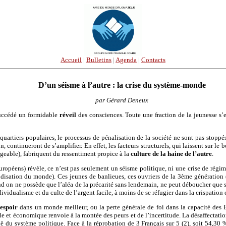
Accueil
|
Bulletins
|
Agenda
|
Contacts
D’un séisme à l’autre : la crise du système-monde
par Gérard Deneux
 succédé un formidable
réveil
des consciences. Toute une fraction de la jeunesse s’
quartiers populaires, le processus de pénalisation de la société ne sont pas stoppés
, continueront de s’amplifier. En effet, les facteurs structurels, qui laissent sur 
geable), fabriquent du ressentiment propice à la
culture de la haine de l’autre
.
ropéens) révèle, ce n’est pas seulement un séisme politique, ni une crise de régi
isation du monde). Ces jeunes de banlieues, ces ouvriers de la 3ème génération (1),
and on ne possède que l’aléa de la précarité sans lendemain, ne peut déboucher que 
individualisme et du culte de l’argent facile, à moins de se réfugier dans la crispatio
’espoir
dans un monde meilleur, ou la perte générale de foi dans la capacité des Eta
ale et économique renvoie à la montée des peurs et de l’incertitude. La désaffectati
 du système politique. Face à la réprobation de 3 Français sur 5 (2), soit 54,30 %