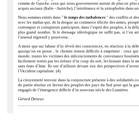
comme de Gauche, ceux qui nous gouverneront auront de plus en plus reco
acquis sociaux (Italie - Autriche), l’intolérance et la xénophobie dans u
Nous sommes entrés dans "
le temps des turbulences
" des conflits et de
avec les mafias qui, de la drogue au commerce illicite des armes, prosp
corrompus et corrupteurs participent, dans l’esprit des peuples, à la déli
plus grand nombre. Si le dressage idéologique ne suffit pas, si l’on ar
l’arsenal régressif y pourvoira…
A moin que sur labase d’in réveil des consciences, en réaction à la déf
quoiqu’on en pense ; le chemin restera difficile à emprinter : ceux qu
monde, toutes les victimes des mlicenciements de convenance boursière,
facilement tentés par les sirènes d’in coup du sort, les hissant dans le
sans états d’âme. Ils ont d’ailleurs devant eux des perspectives d’aven
l’Occident capitaliste. (4).
La citoyenneté renvoie dans la conjoncture présente à des solidarités coll
de partie résolue en faveur des peuples des pays du Sud pour qui la guer
engagés de l’émergence difficle d’in nouveau siècle des Lumières.
Gérard Deneux