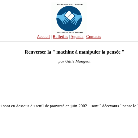
Accueil
|
Bulletins
|
Agenda
|
Contacts
Renverser la " machine à manipuler la pensée "
par Odile Mangeot
qui sont en-dessous du seuil de pauvreté en juin 2002 – sont " décevants " pense l