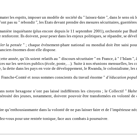
rmater les esprits, imposer un modèle de société du " laissez-faire ", dans le sens o
 n’ont pas su " rebondir ", les Etats devant prendre des mesures sécuritaires, guerrièr
anière inquiétante (plus encore depuis le 11 septembre 2001), orchestrée par Bush e
renforcent. Ils doivent, pour peser dans les enjeux politiques, se répandre, se déve
er la pensée
" ; chaque événement-phare national ou mondial doit être saisi pour s
anciers énormes dont elle dispose.
tte année, qu’ils soient relatifs au " discours sécuritaire " en France, à " l’Islam "
aces sur les services publics (école, poste,…). Suite à nos réunions mensuelles, les c
atie, la dette dans les pays en voie de développement, le Rwanda, le colonialisme, l
rd Franche-Comté et nous sommes conscients du travail énorme "
d’éducation popul
s notre hexagone n’ont pas laissé indifférents les citoyens ; le Collectif "
Halte
érosité des jeunes, notamment, doivent pouvoir être transformées en volonté de c
 qu’enthousiasmante dans la volonté de ne pas laisser faire et de l’impérieuse néces
ndez-vous pour une rentrée tonique, face aux combats à poursuivre.