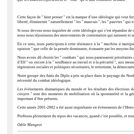
Cette façon de " faire penser " est la marque d’une idéologie qui veut fo
liberté, éliminerait " naturellement " les " mauvais ", les " pauvres " qui
Si nous devons nous inquiéter de cette idéologie qui s’est répandue de m
nous nous réjouissons des mouvements de contestation qui naissent et se 
En ce sens, nous participons à cette résistance à la "
machine à manipul
opinion " que celle de la pensée dominante, écrasante par les moyens fin
Nous avons dû choisir les " combats " qui nous paraissaient prioritaires ce
d’Elf " ou encore à la " souffrance au travail et à la précarité ", aux men
régressions sociales et politiques sécuritaires, le terrorisme, la démocr
Notre groupe des Amis du Diplo a pris sa place dans le paysage du No
nécessité du combat idéologique.
Les évènements dramatiques du monde et les résultats des élections dan
citoyen
" sont des moments de mobilisation où la spontanéité et la gén
important d’être présents.
Cette année 2001-2002 a été aussi inquiétante en évènements de l’Histoire
Profitons pleinement du repos des vacances, quand c’est possible, et re
Odile Mangeot