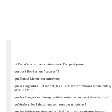
Si l’on n’écoute que certaines voix, l’on peut penser
que José Bové est un " casseur " !
que Daniel Mermet est antisémite !
que les Argentins – et surtout, les 51.4 % des 37 millions d’habitants 
avec le FMI " !
que les Français sont irresponsables, surtout au moment des élections !
qu’Arafat et les Palestiniens sont tous des terroristes !
que les Irakiens représentent le " Mal " qu’il faut combattre demain !