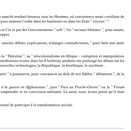
ù le marché rendrait heureux tous les Hommes, où concurrence serait corollaire de
es pour ramener l’ordre dans les banlieues ou dans les Etats " voyous " !
t Cie et par des Gouvernements " soft ", les " sociaux-libéraux ", pour autant,
lopper.
usciter débats, explications, échanges contradictoires, " pour faire une autre
, à la " Palestine ", au " néocolonialisme en Afrique – corruption et manipulation
ontributions écrites dans les 8 bulletins produits ont prolongé les débats sur les
es nouvelles technologies, la République, la bioéthique, le nucléaire…
aire
" à poursuivre, pour convaincre au delà de nos fidèles " débatteurs ", de la
 à la guerre en Afghanistan
", puis "
Paix au Proche-Orient
" ou le "
Forum
omprendre et en conviction militante. Là aussi, nous avons pensé qu’il était
sité de participer à la transformation sociale.