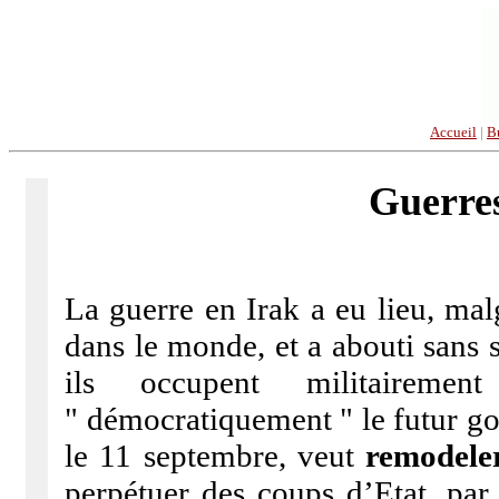
Accueil
|
B
Guerres
La guerre en Irak a eu lieu, ma
dans le monde, et a abouti sans s
ils occupent militaireme
" démocratiquement " le futur g
le 11 septembre, veut
remodele
perpétuer des coups d’Etat, par