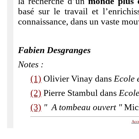
la recherche d’un
monde plus é
basé sur le travail et l’enrichi
connaissance, dans un vaste mou
Fabien Desgranges
Notes :
(1)
Olivier Vinay dans
Ecole 
(2)
Pierre Stambul dans
Ecol
(3)
" A tombeau ouvert "
Mic
Accu